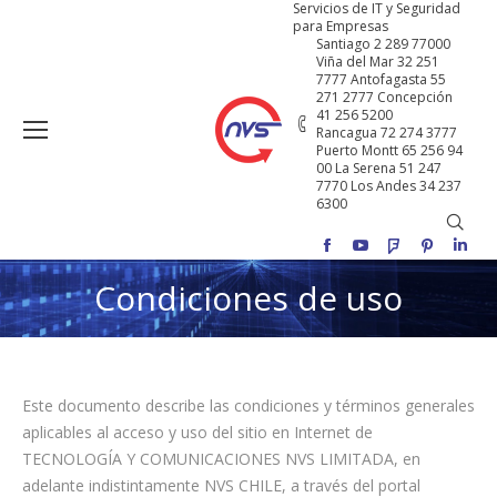
Servicios de IT y Seguridad
para Empresas
Santiago 2 289 77000
Viña del Mar 32 251
7777 Antofagasta 55
271 2777 Concepción
41 256 5200
Rancagua 72 274 3777
Puerto Montt 65 256 94
00 La Serena 51 247
7770 Los Andes 34 237
6300
Buscar
Facebook
YouTube
Foursquare
Pinterest
Linke
Condiciones de uso
Este documento describe las condiciones y términos generales
aplicables al acceso y uso del sitio en Internet de
TECNOLOGÍA Y COMUNICACIONES NVS LIMITADA, en
adelante indistintamente NVS CHILE, a través del portal