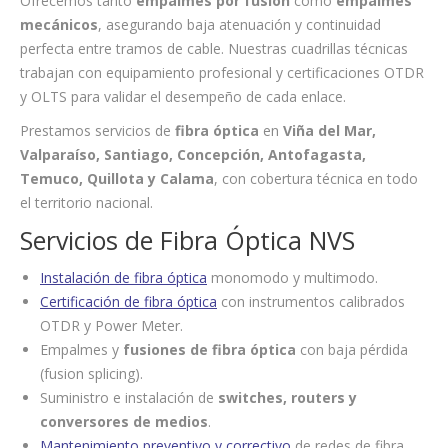
Ofrecemos tanto
empalmes por fusión
como
empalmes
mecánicos
, asegurando baja atenuación y continuidad
perfecta entre tramos de cable. Nuestras cuadrillas técnicas
trabajan con equipamiento profesional y certificaciones OTDR
y OLTS para validar el desempeño de cada enlace.
Prestamos servicios de
fibra óptica
en
Viña del Mar,
Valparaíso, Santiago, Concepción, Antofagasta,
Temuco, Quillota y Calama
, con cobertura técnica en todo
el territorio nacional.
Servicios de Fibra Óptica NVS
Instalación de fibra óptica
monomodo y multimodo.
Certificación de fibra óptica
con instrumentos calibrados
OTDR y Power Meter.
Empalmes y
fusiones de fibra óptica
con baja pérdida
(fusion splicing).
Suministro e instalación de
switches, routers y
conversores de medios
.
Mantenimiento preventivo y correctivo
de redes de fibra