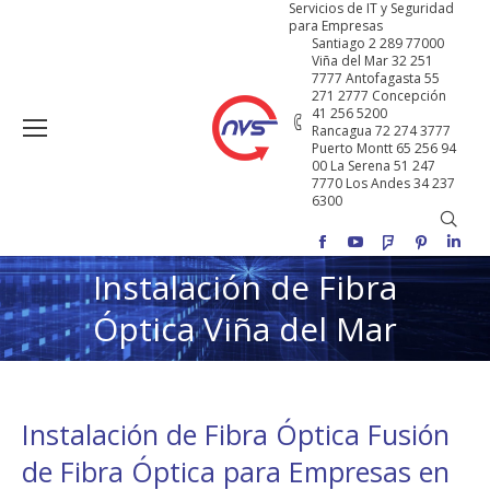
Servicios de IT y Seguridad
para Empresas
Santiago 2 289 77000
Viña del Mar 32 251
7777 Antofagasta 55
271 2777 Concepción
41 256 5200
Rancagua 72 274 3777
Puerto Montt 65 256 94
00 La Serena 51 247
7770 Los Andes 34 237
6300
Buscar
Facebook
YouTube
Foursquare
Pinterest
Linke
Instalación de Fibra
Estás aquí:
Óptica Viña del Mar
Instalación de Fibra Óptica Fusión
de Fibra Óptica para Empresas en