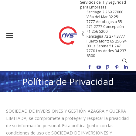
Servicios de IT y Seguridad
para Empresas
Santiago 2 289 77000
Viña del Mar 32 251
7777 Antofagasta 55
271 2777 Concepción
41 256 5200
Rancagua 72 274 3777
Puerto Montt 65 256 94
00 La Serena 51 247
7770 Los Andes 34 237
6300
Buscar
Facebook
YouTube
Foursquare
Pinterest
Linke
Política de Privacidad
SOCIEDAD DE INVERSIONES Y GESTIÓN AZAGRA Y GUERRA
LIMITADA, se compromete a proteger y respetar la privacidad
de su información personal. Esta política (junto con las
condiciones de uso de SOCIEDAD DE INVERSIONES Y