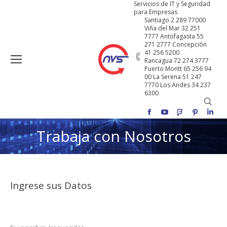
Servicios de IT y Seguridad
para Empresas
Santiago 2 289 77000
Viña del Mar 32 251
7777 Antofagasta 55
271 2777 Concepción
41 256 5200
Rancagua 72 274 3777
Puerto Montt 65 256 94
00 La Serena 51 247
7770 Los Andes 34 237
6300
Buscar
Facebook
YouTube
Foursquare
Pinterest
Linke
Trabaja con Nosotros
Ingrese sus Datos