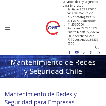
Servicios de IT y Seguridad
para Empresas
Santiago 2 289 77000
Viña del Mar 32 251
7777 Antofagasta 55
271 2777 Concepción
41 256 5200
Rancagua 72 274 3777
Puerto Montt 65 256 94
00 La Serena 51 247
7770 Los Andes 34 237
6300
Buscar
Facebook
YouTube
Foursquare
Pinterest
Linke
Mantenimiento de Redes
Estás aquí:
y Seguridad Chile
Mantenimiento de Redes y
Seguridad para Empresas