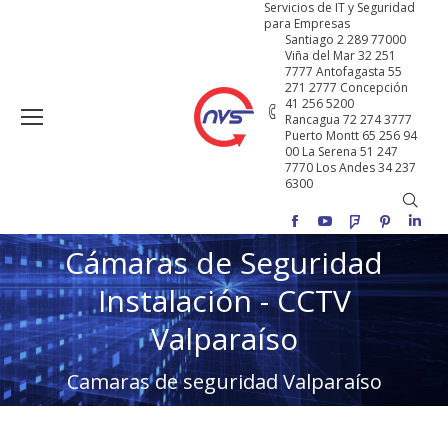
Servicios de IT y Seguridad
para Empresas
Santiago 2 289 77000
Viña del Mar 32 251
7777 Antofagasta 55
271 2777 Concepción
41 256 5200
Rancagua 72 274 3777
Puerto Montt 65 256 94
00 La Serena 51 247
7770 Los Andes 34 237
6300
Buscar
Facebook
YouTube
Foursquare
Pinterest
Linke
Cámaras de Seguridad
Instalación - CCTV
Estás aquí:
Valparaíso
Camaras de seguridad Valparaíso