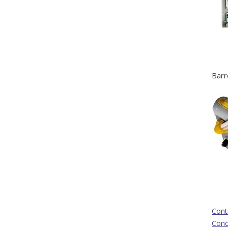
Barr
Cont
Conc