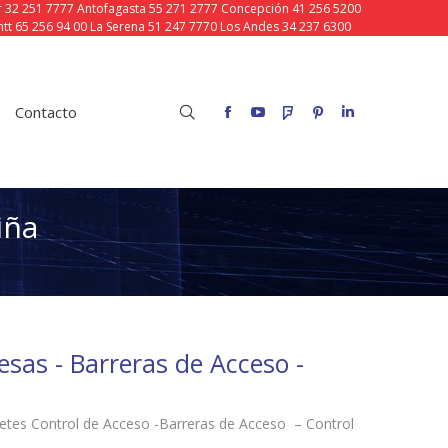
ar 32 251 7777 Antofagasta 55 271 2777 Concepción 41 256 5200
tt 65 256 94 00 La Serena 51 247 7770 Los Andes 34 237 6300
o
Buscar:
Facebook
YouTube
Foursquare
Pinterest
Linkedin
Contacto
Buscar:
Facebook
YouTube
Foursquare
Pinterest
Linkedin
iña
sas - Barreras de Acceso -
etes Control de Acceso -Barreras de Acceso – Control