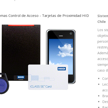
emas Control de Acceso - Tarjetas de Proximidad HID
Siste
Chile
Los si
objeti
person
restrin
Además
acceso
siempr
caso d
Con
Lec
acc
Bra
Des
Bar