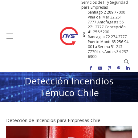
Servicios de IT y Seguridad
para Empresas
Santiago 2 289 77000
Viña del Mar 32 251
7777 Antofagasta 55
271 2777 Concepción
41 256 5200
Rancagua 72 274 3777
Puerto Montt 65 256 94
00 La Serena 51 247
7770 Los Andes 34 237
6300
Buscar
Facebook
YouTube
Foursquare
Pinterest
Linke
Detección Incendios
Estás aquí:
Temuco Chile
Detección de Incendios para Empresas Chile