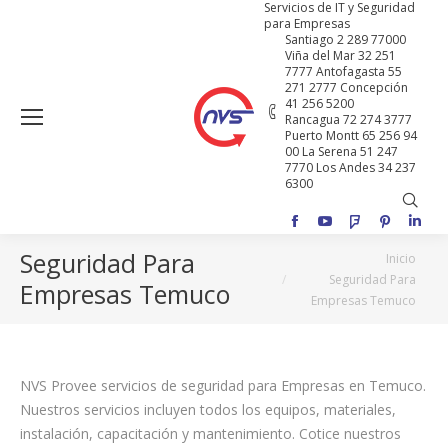
Servicios de IT y Seguridad
para Empresas
Santiago 2 289 77000
Viña del Mar 32 251
7777 Antofagasta 55
271 2777 Concepción
41 256 5200
Rancagua 72 274 3777
Puerto Montt 65 256 94
00 La Serena 51 247
7770 Los Andes 34 237
6300
Buscar
Facebook
YouTube
Foursquare
Pinterest
Linke
Seguridad Para
Estás aquí:
Inicio
Seguridad Para
Empresas Temuco
Empresas Temuco
NVS Provee servicios de seguridad para Empresas en Temuco.
Nuestros servicios incluyen todos los equipos, materiales,
instalación, capacitación y mantenimiento. Cotice nuestros