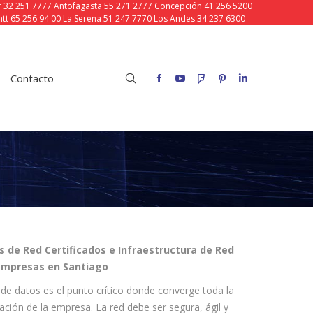
ar 32 251 7777 Antofagasta 55 271 2777 Concepción 41 256 5200
tt 65 256 94 00 La Serena 51 247 7770 Los Andes 34 237 6300
o
Buscar:
Facebook
YouTube
Foursquare
Pinterest
Linkedin
Contacto
Buscar:
Facebook
YouTube
Foursquare
Pinterest
Linkedin
s de Red Certificados e Infraestructura de Red
Empresas en Santiago
 de datos es el punto crítico donde converge toda la
ación de la empresa. La red debe ser segura, ágil y