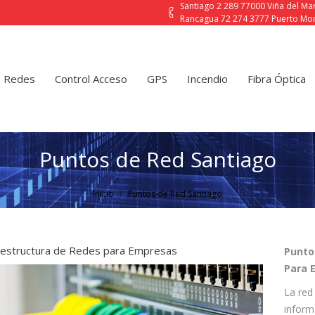
Santiago 2 289 77000 Viña del M
Rancagua 72 274 3777 Puerto Mon
Control Acceso
GPS
Incendio
Fibra Óptica
Contact
Redes
Control Acceso
GPS
Incendio
Fibra Óptica
Puntos de Red Santiago
Estás aquí:
Inicio
Puntos de Red Santiago
aestructura de Redes para Empresas
Punto
Para 
La red
inform