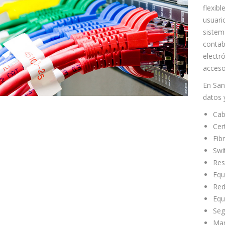
flexibl
usuari
sistem
contab
electró
acceso
En San
datos 
Cab
Cer
Fib
Swi
Res
Equ
Red
Equ
Seg
Man