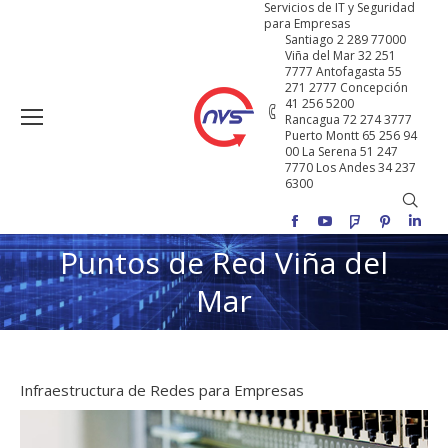
Servicios de IT y Seguridad
para Empresas
Santiago 2 289 77000
Viña del Mar 32 251
7777 Antofagasta 55
271 2777 Concepción
41 256 5200
Rancagua 72 274 3777
Puerto Montt 65 256 94
00 La Serena 51 247
7770 Los Andes 34 237
6300
Buscar
Facebook
YouTube
Foursquare
Pinterest
Linke
Puntos de Red Viña del
Estás aquí:
Mar
Infraestructura de Redes para Empresas