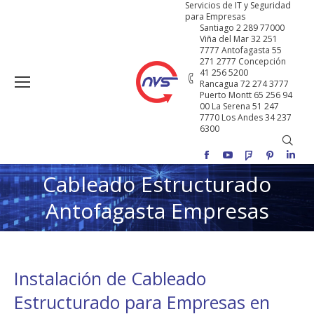
Servicios de IT y Seguridad
para Empresas
Santiago 2 289 77000
Viña del Mar 32 251
7777 Antofagasta 55
271 2777 Concepción
41 256 5200
Rancagua 72 274 3777
Puerto Montt 65 256 94
00 La Serena 51 247
7770 Los Andes 34 237
6300
Buscar
Facebook
YouTube
Foursquare
Pinterest
Linke
Cableado Estructurado
Estás aquí:
Antofagasta Empresas
Instalación de Cableado
Estructurado para Empresas en